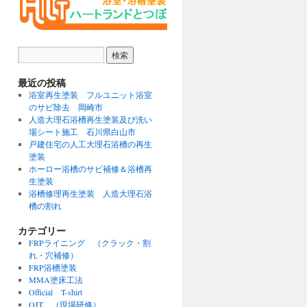
最近の投稿
浴室再生塗装 フルユニット浴室
のサビ除去 岡崎市
人造大理石浴槽再生塗装及び洗い
場シート施工 石川県白山市
戸建住宅の人工大理石浴槽の再生
塗装
ホーロー浴槽のサビ補修＆浴槽再
生塗装
浴槽修理再生塗装 人造大理石浴
槽の割れ
カテゴリー
FRPライニング （クラック・割
れ・穴補修）
FRP浴槽塗装
MMA塗床工法
Official T-shirt
OJT （現場研修）