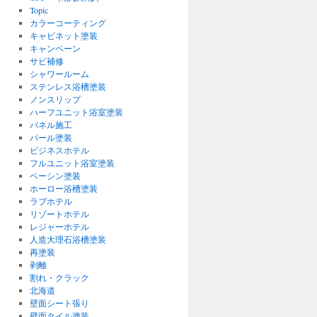
Topic
カラーコーティング
キャビネット塗装
キャンペーン
サビ補修
シャワールーム
ステンレス浴槽塗装
ノンスリップ
ハーフユニット浴室塗装
パネル施工
パール塗装
ビジネスホテル
フルユニット浴室塗装
ベーシン塗装
ホーロー浴槽塗装
ラブホテル
リゾートホテル
レジャーホテル
人造大理石浴槽塗装
再塗装
剥離
割れ・クラック
北海道
壁面シート張り
壁面タイル塗装