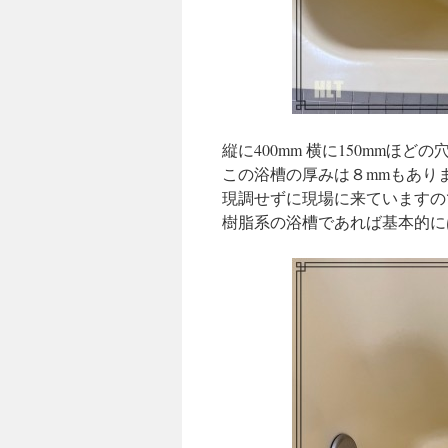
縦に400mm 横に150mmほど
この浴槽の厚みは８mmもあり
現調せずに現場に来ていますの
樹脂系の浴槽であれば基本的に