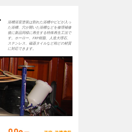
ー
浴槽浴室塗装は割れた浴槽やビビが入っ
た浴槽、穴が開いた浴槽などを修理補修
後に新品同様に再生する特殊再生工法で
す。ホーロー、FRP樹脂、人造大理石、
ステンレス、磁器タイルなど殆どの材質
に対応できます。