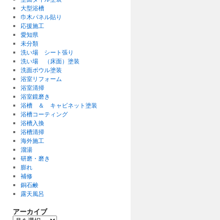
大型浴槽
巾木パネル貼り
応援施工
愛知県
未分類
洗い場 シート張り
洗い場 （床面）塗装
洗面ボウル塗装
浴室リフォーム
浴室清掃
浴室鏡磨き
浴槽 ＆ キャビネット塗装
浴槽コーティング
浴槽入換
浴槽清掃
海外施工
溜湯
研磨・磨き
膨れ
補修
銅石鹸
露天風呂
アーカイブ