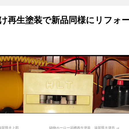
け再生塗装で新品同様にリフォ
滋賀県犬上郡
鋳物ホーロー浴槽再生塗装 滋賀県大津市
→