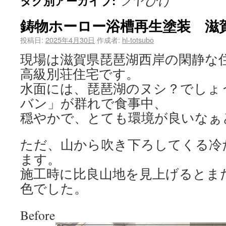
ツヤびけ
タグ別アーカイブ:
鋳物ホーロー浴槽再生塗装 滋
投稿日:
2025年4月30日
作成者:
hl-totsubo
現場は滋賀県琵琶湖西岸の閑静な
高級別荘住宅です。
水面には、琵琶湖のヌシ？でしょ
バン」が群れで食事中、
穏やかで、とても環境が良いなぁ
ただ、山から吹き下ろしてくる冷
ます。
施工時に比良山地を見上げるとま
色でした。
Before