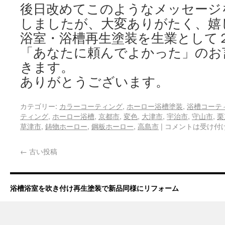
後日改めてこのようなメッセージ
しましたが、大変ありがたく、嬉
浴室・浴槽再生塗装を生業として
「あなたに頼んでよかった」のお
きます。
ありがとうございます。
カテゴリー:
カラーコーティング
,
ホーロー浴槽塗装
,
浴槽コーテ
ティング
,
ホーロー浴槽
,
京都市
,
変色
,
大津市
,
宇治市
,
守山市
,
栗
草津市
,
鋳物ホーロー
,
鋼板ホーロー
,
高島市
|
コメントは受け付
←
古い投稿
浴槽浴室を吹き付け再生塗装で新品同様にリフォーム