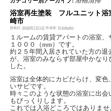
浴槽清掃
カテゴリー別アーカイブ:
浴室再生塗装 フルユニット浴
崎市
投稿日:
2026年7月1日
作成者:
hl-totsubo
１ルームの賃貸アパートの浴室、
１０００（mm）です。
約２５年間入居されていた方の退
が、浴室のみならず部屋中かなり
した。
浴室は全体的にカビだらけ、変色
いサビです。
時々このような状態の浴室に出会
もびっくりします。
これでは入浴どころではありませ