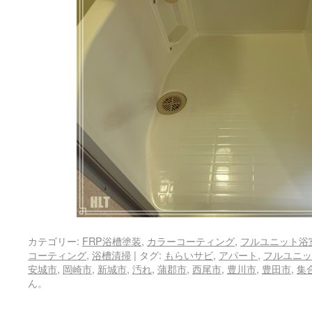
カテゴリー:
FRP浴槽塗装
,
カラーコーティング
,
フルユニット浴
コーティング
,
浴槽清掃
|
タグ:
もらいサビ
,
アパート
,
フルユニッ
安城市
,
岡崎市
,
新城市
,
汚れ
,
蒲郡市
,
西尾市
,
豊川市
,
豊田市
,
集
ん。