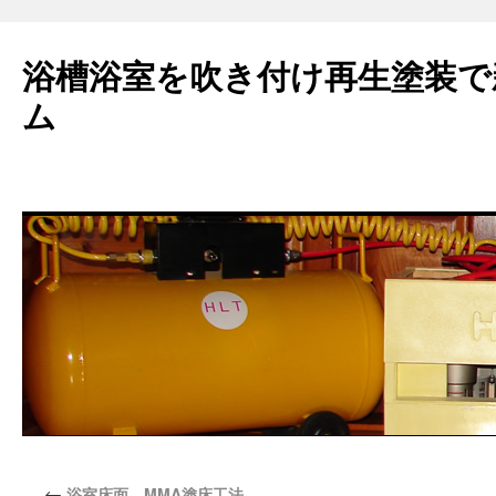
浴槽浴室を吹き付け再生塗装で
ム
←
浴室床面 MMA塗床工法