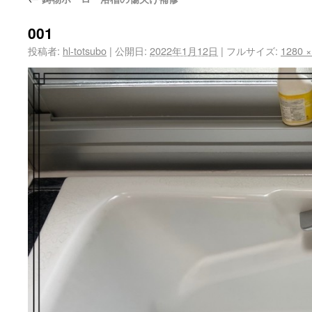
001
投稿者:
hl-totsubo
|
公開日:
2022年1月12日
|
フルサイズ:
1280 ×