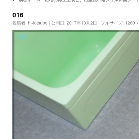
016
投稿者:
hl-totsubo
|
公開日:
2017年10月2日
|
フルサイズ:
1280 ×